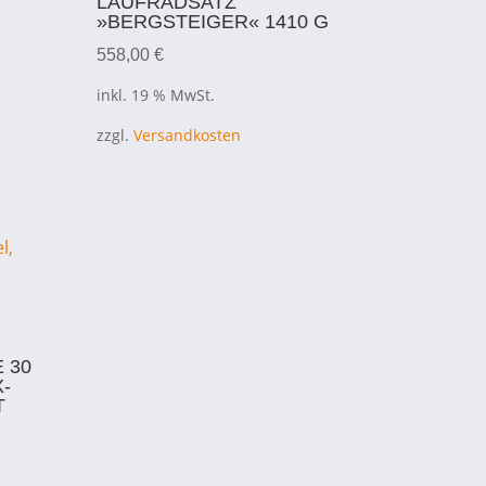
LAUFRADSATZ
»BERGSTEIGER« 1410 G
558,00
€
inkl. 19 % MwSt.
zzgl.
Versandkosten
 30
X-
T