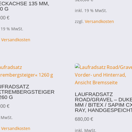
ECKACHSE 135 MM,
0 G
inkl. 19 % MwSt.
,00
€
zzgl.
Versandkosten
. 19 % MwSt.
.
Versandkosten
UFRADSATZ
XTREMBERGSTEIGER
LAUFRADSATZ
260 G
ROAD/GRAVEL – DUKE
MM / BITEX / SAPIM C
,00
€
RAY, HANDGESPEICH
. MwSt.
680,00
€
.
Versandkosten
inkl. MwSt.