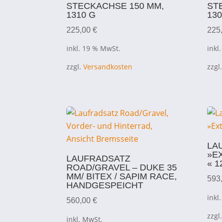
STECKACHSE 150 MM,
ST
1310 G
130
225,00
€
225
inkl. 19 % MwSt.
inkl
zzgl.
Versandkosten
zzgl
LA
»E
LAUFRADSATZ
« 1
ROAD/GRAVEL – DUKE 35
MM/ BITEX / SAPIM RACE,
593
HANDGESPEICHT
inkl
560,00
€
zzgl
inkl. MwSt.