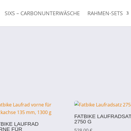
SIXS – CARBONUNTERWÄSCHE
RAHMEN-SETS
d
FATBIKE LAUFRADSA
2750 G
TBIKE LAUFRAD
RNE FÜR
528,00
€