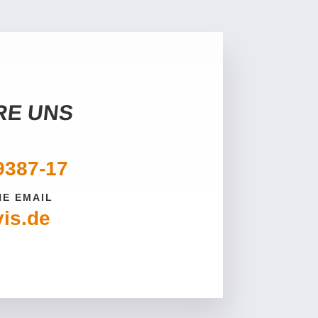
RE UNS
9387-17
NE EMAIL
is.de