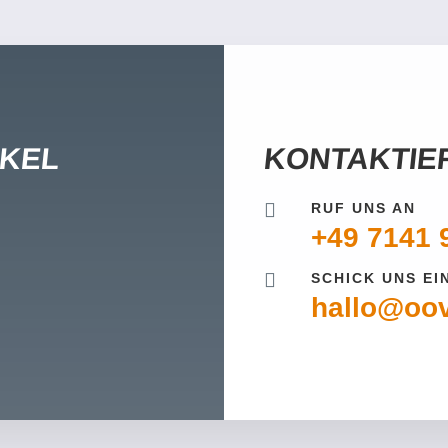
IKEL
KONTAKTIE

RUF UNS AN
+49 7141 

SCHICK UNS EI
hallo@oov