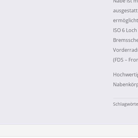
Nabe ist m
ausgestatt
ermöglicht
ISO 6 Loc
Bremssche
Vorderrad
(FDS – Fro
Hochwertig
Nabenkörpe
Schlagwört