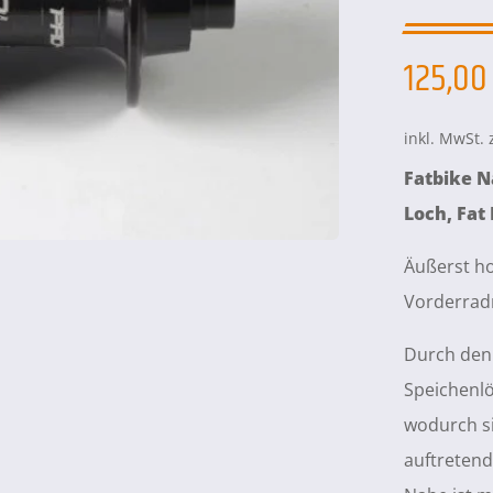
125,0
inkl. MwSt.
Fatbike N
Loch, Fat
Äußerst ho
Vorderrad
Durch den 
Speichenlö
wodurch si
auftretend