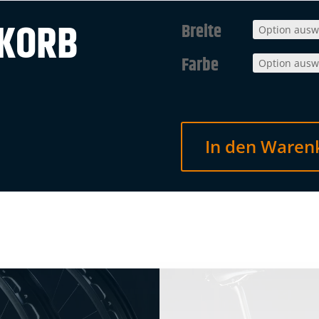
NKORB
Breite
Farbe
In den Waren