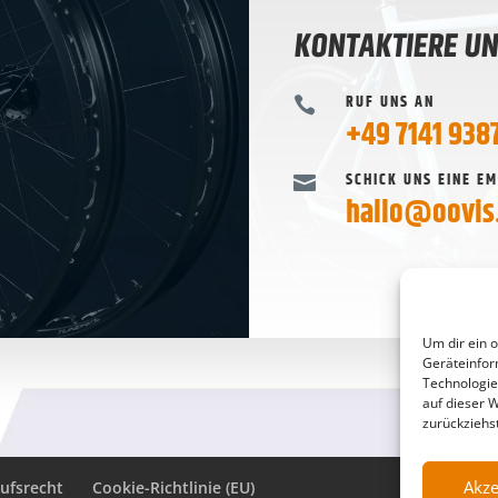
KONTAKTIERE U
RUF UNS AN

+49 7141 938
SCHICK UNS EINE EM

hallo@oovis
Um dir ein 
Geräteinfor
Technologie
auf dieser 
zurückziehs
Akze
ufsrecht
Cookie-Richtlinie (EU)