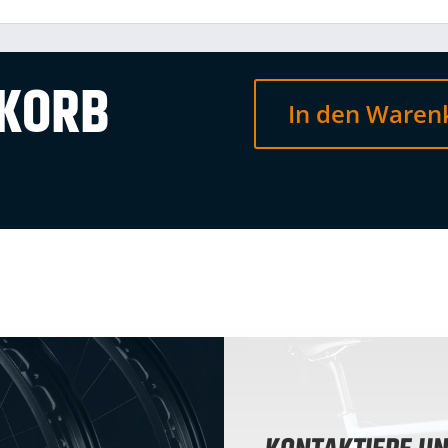
NKORB
In den Waren