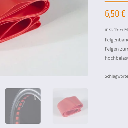
6,50
€
inkl. 19 % 
Felgenband
Felgen zu
hochbelas
Schlagwört