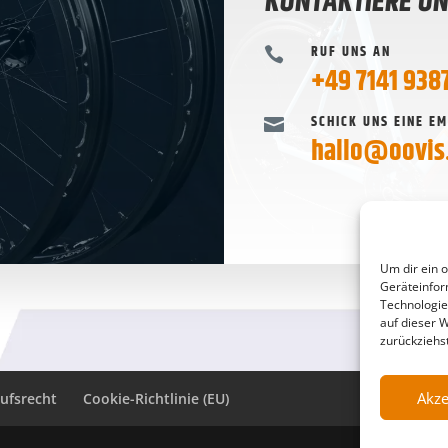
KONTAKTIERE U
RUF UNS AN

+49 7141 938
SCHICK UNS EINE EM

hallo@oovis
Um dir ein 
Geräteinfor
Technologie
auf dieser 
zurückziehs
Akze
ufsrecht
Cookie-Richtlinie (EU)