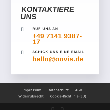
KONTAKTIERE
UNS

RUF UNS AN
+49 7141 9387-
17

SCHICK UNS EINE EMAIL
hallo@oovis.de
Impressum
Datenschutz
AGB
Widerrufsrecht
Cookie-Richtlinie (EU)